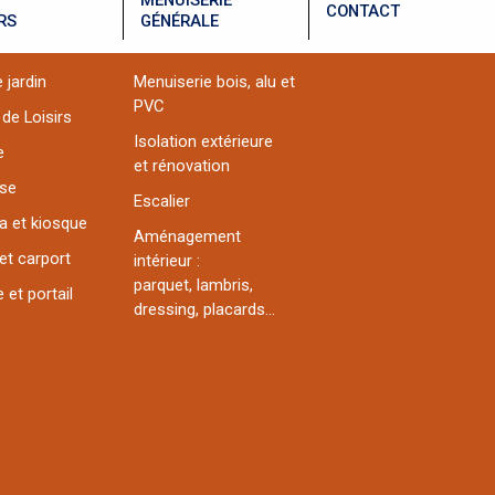
CONTACT
RS
GÉNÉRALE
 jardin
Menuiserie bois, alu et
PVC
 de Loisirs
Isolation extérieure
e
et rénovation
sse
Escalier
a et kiosque
Aménagement
et carport
intérieur :
parquet, lambris,
 et portail
dressing, placards...