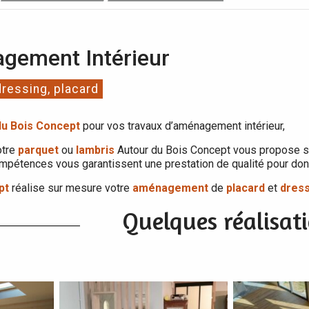
gement Intérieur
dressing, placard
du Bois Concept
pour vos travaux d’aménagement intérieur,
otre
parquet
ou
lambris
Autour du Bois Concept vous propose s
mpétences vous garantissent une prestation de qualité pour donn
pt
réalise sur mesure votre
aménagement
de
placard
et
dres
Quelques réalisat