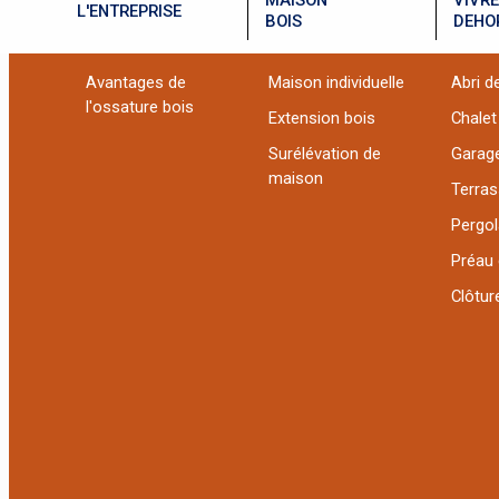
L'ENTREPRISE
BOIS
DEHO
Avantages de
Maison individuelle
Abri de
l'ossature bois
Extension bois
Chalet
Surélévation de
Garag
maison
Terra
Pergol
Préau 
Clôture